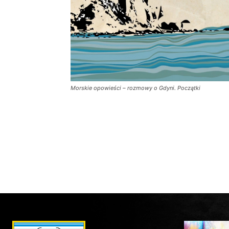
Morskie opowieści – rozmowy o Gdyni. Początki