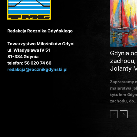
Redakcja Rocznika Gdyńskiego
Towarzystwo Miłośników Gdyni
ul. Władysława IV 51
Gdynia o
81-384 Gdynia
zachodu,
telefon: 58 620 74 66
Jolanty 
redakcja@rocznikgdynski.pl
Zapraszamy 
malarstwa Jo
tytułem Gdyn
zachodu, do..