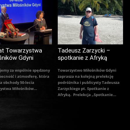
at Towarzystwa
Tadeusz Zarzycki –
śników Gdyni
spotkanie z Afryką
jemy za wspólnie spędzony
Towarzystwo Miłośników Gdyni
becność i atmosferę, która
zaprasza na kolejną prelekcję
a obchody 50-lecia
podróżnika i publicysty Tadeusza
ystwa Miłośników...
Zarzyckiego pt. Spotkanie z
Afryką. Prelekcja „Spotkanie...