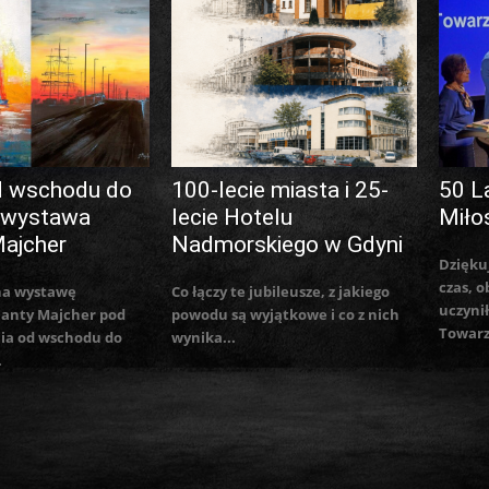
d wschodu do
100-lecie miasta i 25-
50 L
 wystawa
lecie Hotelu
Miło
Majcher
Nadmorskiego w Gdyni
Dzięku
czas, o
na wystawę
Co łączy te jubileusze, z jakiego
uczynił
lanty Majcher pod
powodu są wyjątkowe i co z nich
Towarz
ia od wschodu do
wynika...
.