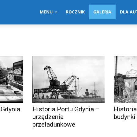
MENU
ROCZNIK
GALERIA
DLA A
 Gdynia
Historia Portu Gdynia –
Histori
urządzenia
budynki
przeładunkowe