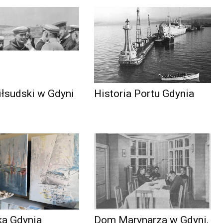
iłsudski w Gdyni
Historia Portu Gdynia
ka Gdynia
Dom Marynarza w Gdyni,