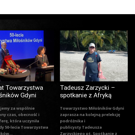
at Towarzystwa
Tadeusz Zarzycki –
śników Gdyni
spotkanie z Afryką
jemy za wspólnie
Towarzystwo Miłośników Gdyni
ny czas, obecność i
zaprasza na kolejną prelekcję
erę, która uczyniła
podróżnika i
y 50-lecia Towarzystwa
publicysty Tadeusza
ików...
Zarzyckiego pt. Spotkanie z