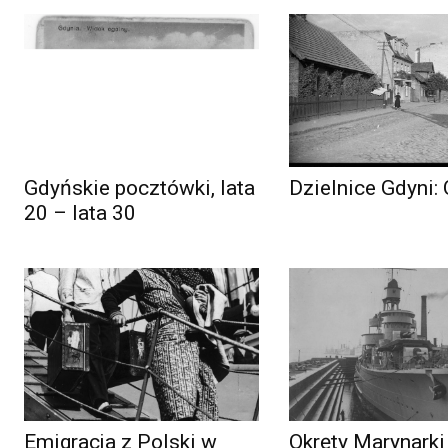
Gdyńskie pocztówki, lata
Dzielnice Gdyni:
20 – lata 30
Emigracja z Polski w
Okręty Marynarki