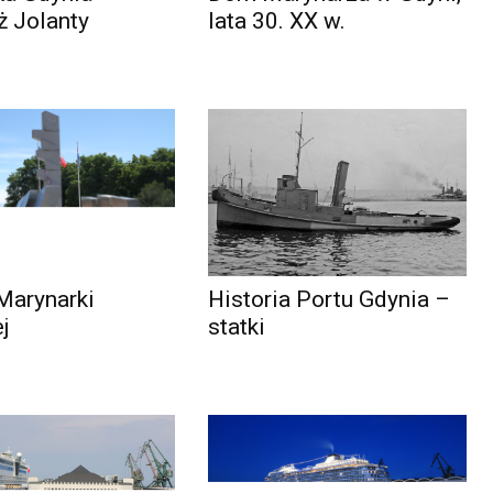
ż Jolanty
lata 30. XX w.
Marynarki
Historia Portu Gdynia –
j
statki