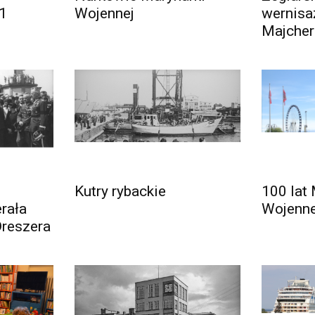
 1
Wojennej
wernisa
Majcher
Kutry rybackie
100 lat 
rała
Wojenne
Dreszera