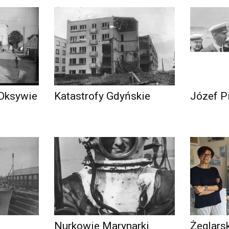
 Oksywie
Katastrofy Gdyńskie
Józef P
Nurkowie Marynarki
Żeglars