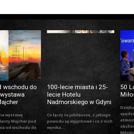
d wschodu do
100-lecie miasta i 25-
50 L
 wystawa
lecie Hotelu
Miło
Majcher
Nadmorskiego w Gdyni
Dzięku
spędzo
na wystawę
Co łączy te jubileusze, z jakiego
atmosf
lanty Majcher pod
powodu są wyjątkowe i co z nich
obchod
nia od wschodu do
wynika...
Miłośn
..