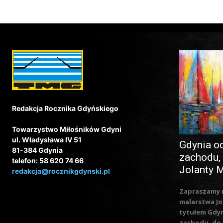
Redakcja Rocznika Gdyńskiego
Towarzystwo Miłośników Gdyni
ul. Władysława IV 51
Gdynia o
81-384 Gdynia
zachodu,
telefon: 58 620 74 66
Jolanty 
redakcja@rocznikgdynski.pl
Zapraszamy 
malarstwa Jo
tytułem Gdy
zachodu, do.