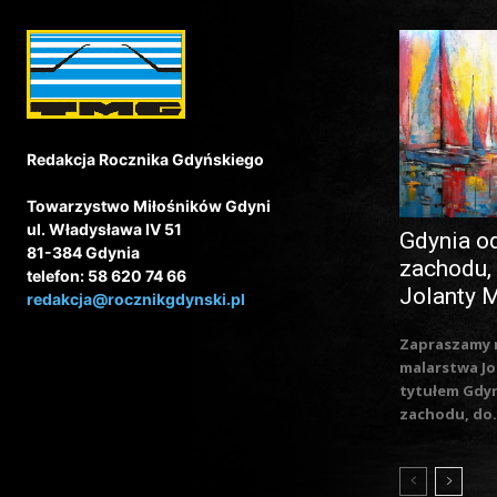
Redakcja Rocznika Gdyńskiego
Towarzystwo Miłośników Gdyni
ul. Władysława IV 51
Gdynia o
81-384 Gdynia
zachodu,
telefon: 58 620 74 66
Jolanty 
redakcja@rocznikgdynski.pl
Zapraszamy 
malarstwa Jo
tytułem Gdy
zachodu, do.