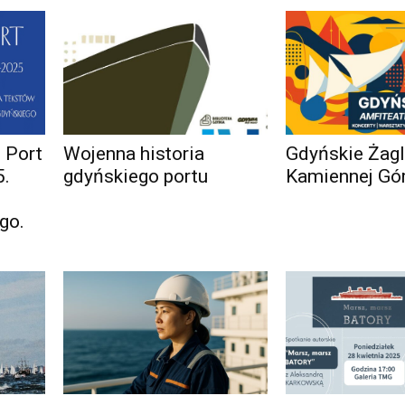
 Port
Wojenna historia
Gdyńskie Żagl
5.
gdyńskiego portu
Kamiennej Gó
go.