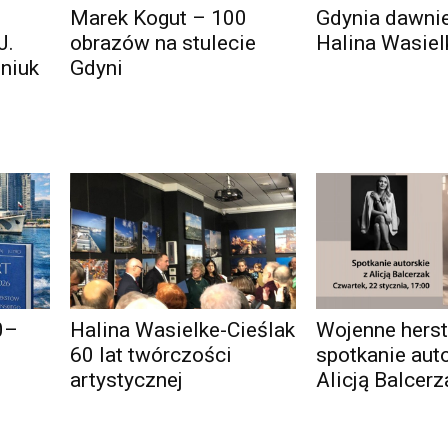
Marek Kogut – 100
Gdynia dawniej
J.
obrazów na stulecie
Halina Wasiel
oniuk
Gdyni
0–
Halina Wasielke-Cieślak
Wojenne herst
60 lat twórczości
spotkanie auto
artystycznej
Alicją Balcer