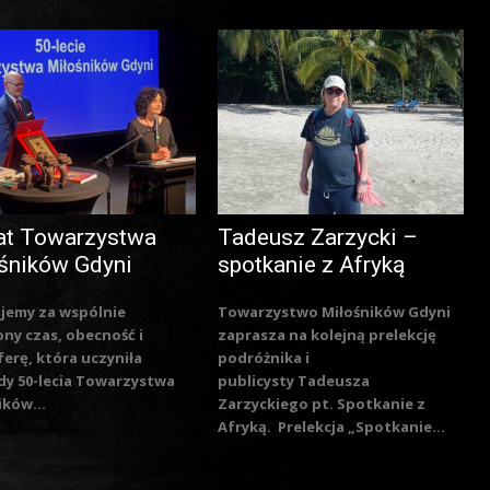
at Towarzystwa
Tadeusz Zarzycki –
śników Gdyni
spotkanie z Afryką
jemy za wspólnie
Towarzystwo Miłośników Gdyni
ny czas, obecność i
zaprasza na kolejną prelekcję
erę, która uczyniła
podróżnika i
y 50-lecia Towarzystwa
publicysty Tadeusza
ików...
Zarzyckiego pt. Spotkanie z
Afryką. Prelekcja „Spotkanie...