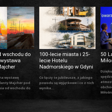
d wschodu do
100-lecie miasta i 25-
50 L
 wystawa
lecie Hotelu
Miło
Majcher
Nadmorskiego w Gdyni
Dzięku
spędzo
na wystawę
Co łączy te jubileusze, z jakiego
atmosf
lanty Majcher pod
powodu są wyjątkowe i co z nich
obchod
nia od wschodu do
wynika...
Miłośn
..