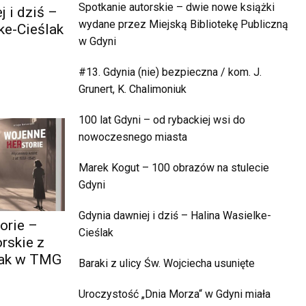
Spotkanie autorskie – dwie nowe książki
 i dziś –
wydane przez Miejską Bibliotekę Publiczną
ke-Cieślak
w Gdyni
#13. Gdynia (nie) bezpieczna / kom. J.
Grunert, K. Chalimoniuk
100 lat Gdyni – od rybackiej wsi do
nowoczesnego miasta
Marek Kogut – 100 obrazów na stulecie
Gdyni
Gdynia dawniej i dziś – Halina Wasielke-
orie –
Cieślak
rskie z
zak w TMG
Baraki z ulicy Św. Wojciecha usunięte
Uroczystość „Dnia Morza“ w Gdyni miała