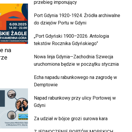
przebieg imponujący
Port Gdynia 1920-1924. Źródła archiwalne
do dziejów Portu w Gdyni
„Port Gdyński 1900–2026. Antologia
tekstów Rocznika Gdyńskiego”
e na
rze
Nowa linja Gdynia—Zachodnia Szwecja
uruchomiona będzie w początku stycznia
Echa napadu rabunkowego na zagrodę w
Demptowie
Napad rabunkowy przy ulicy Portowej w
Gdyni
Za udział w bójce grozi surowa kara
ZJEDNOCZENIE PORTÓW MORSKICH