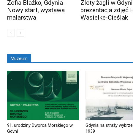
Zofia Błażko, Gdynia-
Zloty żagli w Gdyni
Nowy start, wystawa
prezentacja zdjęć 
malarstwa
Wasielke-Cieślak
Muzeum
91. urodziny Dworca Morskiego w
Gdynia na straży wybrze
Gdyni
1939