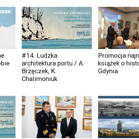
ne
#14. Ludzka
Promocja naj
ebie
architektura portu / A.
książek o hist
Brzęczek, K.
Gdynia
Chalimoniuk