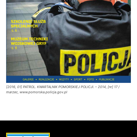
[2016, 01] PATROL. KWARTALNIK POMORSKIEJ POLICJI. – 2014, [nr] 17 /
marzec, www.pomorska.policja.gov.pl