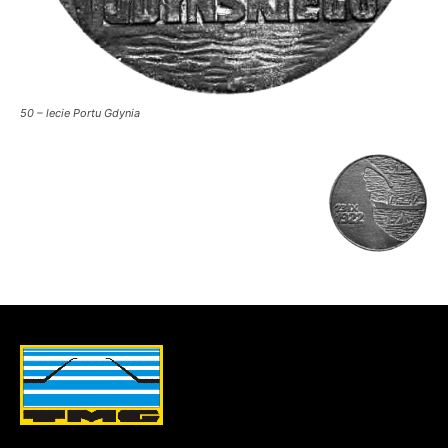
50 – lecie Portu Gdynia