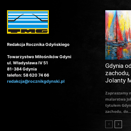
Redakcja Rocznika Gdyńskiego
Towarzystwo Miłośników Gdyni
ul. Władysława IV 51
Gdynia o
81-384 Gdynia
zachodu,
telefon: 58 620 74 66
Jolanty 
redakcja@rocznikgdynski.pl
Zapraszamy 
malarstwa Jo
tytułem Gdyn
zachodu, do..