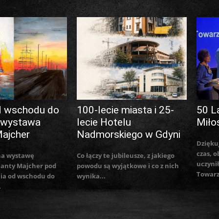
d wschodu do
100-lecie miasta i 25-
50 L
 wystawa
lecie Hotelu
Miło
Majcher
Nadmorskiego w Gdyni
Dzięku
czas, o
na wystawę
Co łączy te jubileusze, z jakiego
uczynił
lanty Majcher pod
powodu są wyjątkowe i co z nich
Towarz
ia od wschodu do
wynika...
.