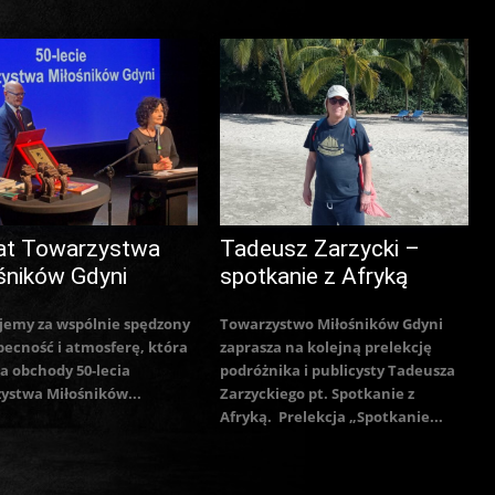
at Towarzystwa
Tadeusz Zarzycki –
śników Gdyni
spotkanie z Afryką
jemy za wspólnie spędzony
Towarzystwo Miłośników Gdyni
becność i atmosferę, która
zaprasza na kolejną prelekcję
a obchody 50-lecia
podróżnika i publicysty Tadeusza
ystwa Miłośników...
Zarzyckiego pt. Spotkanie z
Afryką. Prelekcja „Spotkanie...