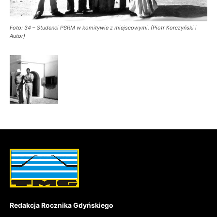
Foto: 34 – Studenci PSRM w komitywie z miejscowymi. (Piotr Korczyński i
Autor)
Redakcja Rocznika Gdyńskiego