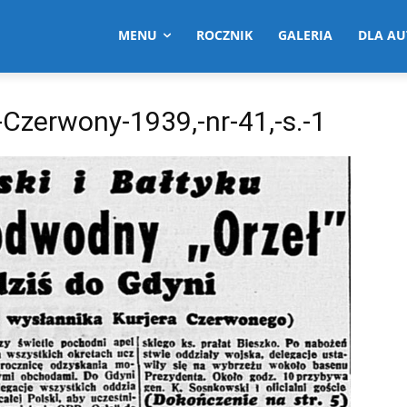
MENU
ROCZNIK
GALERIA
DLA A
-Czerwony-1939,-nr-41,-s.-1