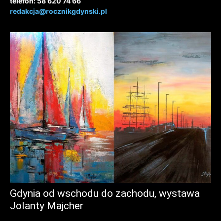
telefon: 58 620 74 66
redakcja@rocznikgdynski.pl
Gdynia od wschodu do zachodu, wystawa
Jolanty Majcher