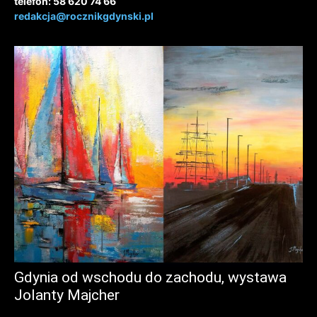
telefon: 58 620 74 66
redakcja@rocznikgdynski.pl
Gdynia od wschodu do zachodu, wystawa
Jolanty Majcher