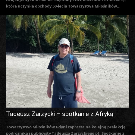
która uczyniła obchody 50-lecia Towarzystwa Miłośników...
Tadeusz Zarzycki – spotkanie z Afryką
Towarzystwo Miłośników Gdyni zaprasza na kolejną prelekcję
podróżnika i publicysty Tadeusza Zarzyckiego pt. Spotkanie z