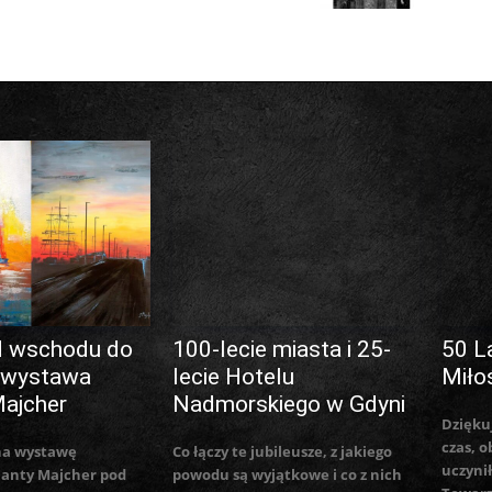
d wschodu do
100-lecie miasta i 25-
50 L
 wystawa
lecie Hotelu
Miło
Majcher
Nadmorskiego w Gdyni
Dzięku
czas, o
na wystawę
Co łączy te jubileusze, z jakiego
uczynił
lanty Majcher pod
powodu są wyjątkowe i co z nich