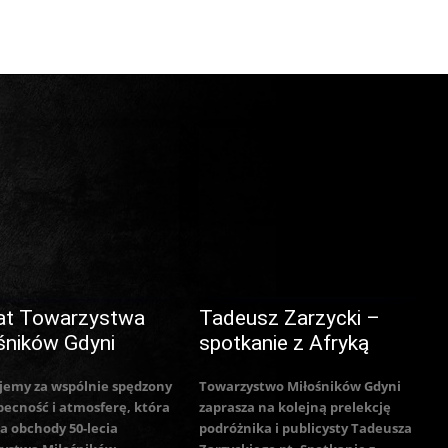
at Towarzystwa
Tadeusz Zarzycki –
śników Gdyni
spotkanie z Afryką
jemy za wspólnie spędzony
Towarzystwo Miłośników Gdyni
becność i atmosferę, która
zaprasza na kolejną prelekcję
a obchody 50-lecia
podróżnika i publicysty Tadeusza