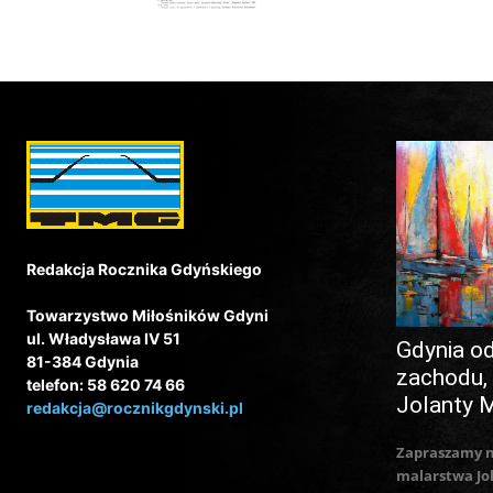
Redakcja Rocznika Gdyńskiego
Towarzystwo Miłośników Gdyni
ul. Władysława IV 51
Gdynia o
81-384 Gdynia
zachodu,
telefon: 58 620 74 66
Jolanty 
redakcja@rocznikgdynski.pl
Zapraszamy 
malarstwa Jo