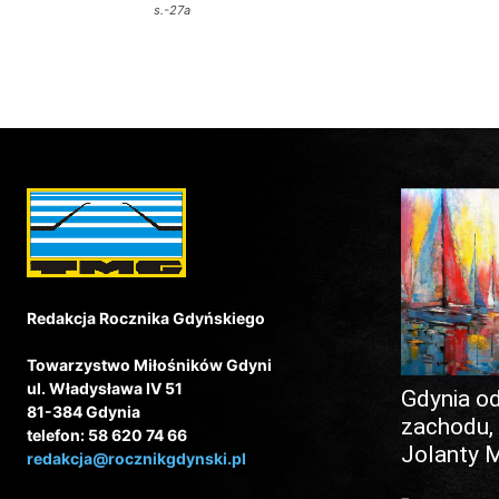
s.-27a
Redakcja Rocznika Gdyńskiego
Towarzystwo Miłośników Gdyni
ul. Władysława IV 51
Gdynia o
81-384 Gdynia
zachodu,
telefon: 58 620 74 66
Jolanty 
redakcja@rocznikgdynski.pl