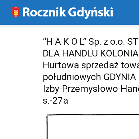
“H A K O L” Sp. z o.
DLA HANDLU KOLONIA
Hurtowa sprzedaż towa
południowych GDYNIA 
Izby-Przemysłowo-Hand
s.-27a