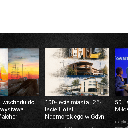
d wschodu do
100-lecie miasta i 25-
50 L
 wystawa
lecie Hotelu
Miło
Majcher
Nadmorskiego w Gdyni
Dzięku
czas, o