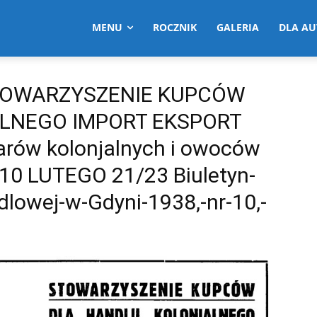
MENU
ROCZNIK
GALERIA
DLA A
o. STOWARZYSZENIE KUPCÓW
LNEGO IMPORT EKSPORT
rów kolonjalnych i owoców
10 LUTEGO 21/23 Biuletyn-
lowej-w-Gdyni-1938,-nr-10,-