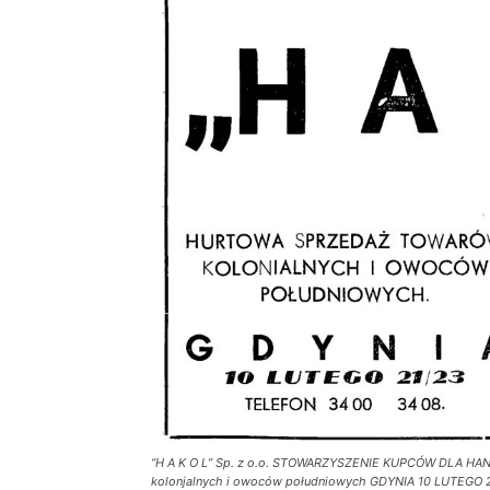
“H A K O L” Sp. z o.o. STOWARZYSZENIE KUPCÓW DLA H
kolonjalnych i owoców południowych GDYNIA 10 LUTEGO 2