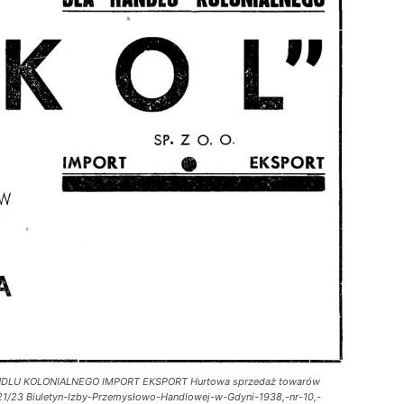
ANDLU KOLONIALNEGO IMPORT EKSPORT Hurtowa sprzedaż towarów
1/23 Biuletyn-Izby-Przemysłowo-Handlowej-w-Gdyni-1938,-nr-10,-