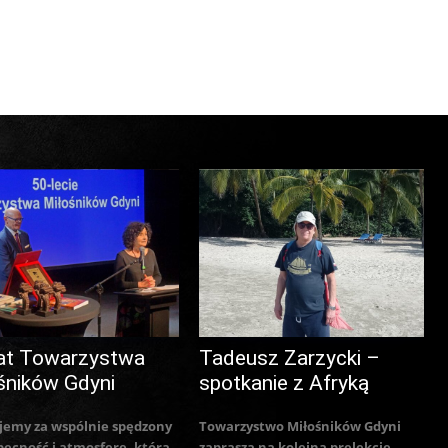
at Towarzystwa
Tadeusz Zarzycki –
śników Gdyni
spotkanie z Afryką
jemy za wspólnie spędzony
Towarzystwo Miłośników Gdyni
becność i atmosferę, która
zaprasza na kolejną prelekcję