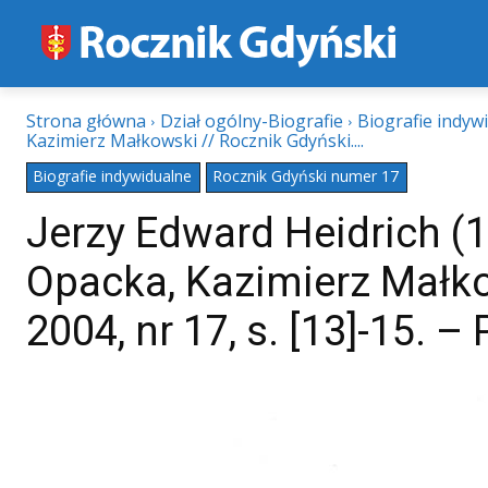
Strona główna
Dział ogólny-Biografie
Biografie indyw
Kazimierz Małkowski // Rocznik Gdyński....
Biografie indywidualne
Rocznik Gdyński numer 17
Jerzy Edward Heidrich (
Opacka, Kazimierz Małko
2004, nr 17, s. [13]-15. – 