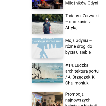
Miłośników Gdyni
Tadeusz Zarzycki
– spotkanie z
Afryką
Moja Gdynia –
różne drogi do
bycia u siebie
#14. Ludzka
architektura portu
/ A. Brzęczek, K.
Chalimoniuk
Promocja
najnowszych
książek o historii