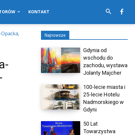
UTORÓW
KONTAKT
a-Opacka,
Najnowsze
Gdynia od
wschodu do
a-
zachodu, wystawa
Jolanty Majcher
–
100-lecie miasta i
25-lecie Hotelu
Nadmorskiego w
Gdyni
50 Lat
Towarzystwa