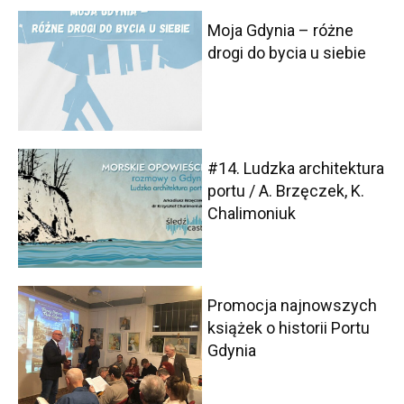
Moja Gdynia – różne
drogi do bycia u siebie
#14. Ludzka architektura
portu / A. Brzęczek, K.
Chalimoniuk
Promocja najnowszych
książek o historii Portu
Gdynia