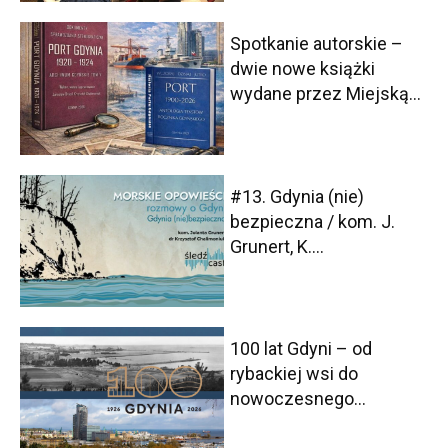
Spotkanie autorskie –
dwie nowe książki
wydane przez Miejską...
#13. Gdynia (nie)
bezpieczna / kom. J.
Grunert, K....
100 lat Gdyni – od
rybackiej wsi do
nowoczesnego...