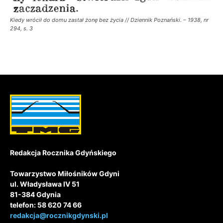
Kiedy wrócił do domu zastał żonę bez życia // Dziennik Poznański. – 1938, nr
294, s. 3
Redakcja Rocznika Gdyńskiego
Towarzystwo Miłośników Gdyni
ul. Władysława IV 51
81-384 Gdynia
telefon: 58 620 74 66
redakcja@rocznikgdynski.pl