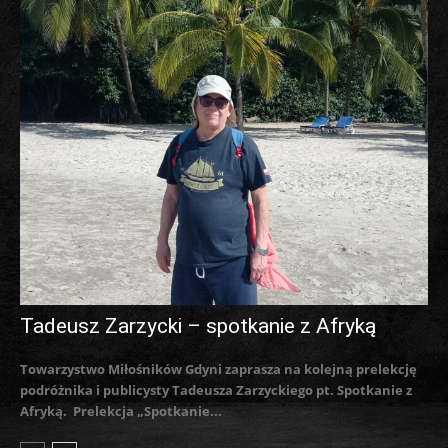
Tadeusz Zarzycki – spotkanie z Afryką
Towarzystwo Miłośników Gdyni zaprasza na kolejną prelekcję
podróżnika i publicysty Tadeusza Zarzyckiego pt. Spotkanie z
Afryką. Prelekcja „Spotkanie...