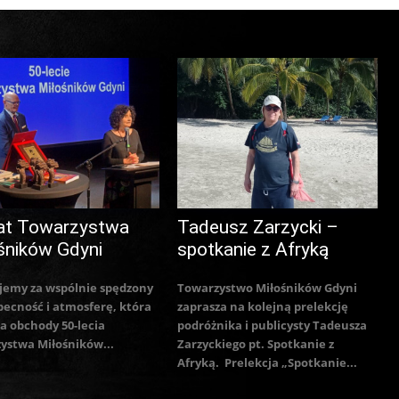
at Towarzystwa
Tadeusz Zarzycki –
śników Gdyni
spotkanie z Afryką
jemy za wspólnie spędzony
Towarzystwo Miłośników Gdyni
becność i atmosferę, która
zaprasza na kolejną prelekcję
a obchody 50-lecia
podróżnika i publicysty Tadeusza
ystwa Miłośników...
Zarzyckiego pt. Spotkanie z
Afryką. Prelekcja „Spotkanie...