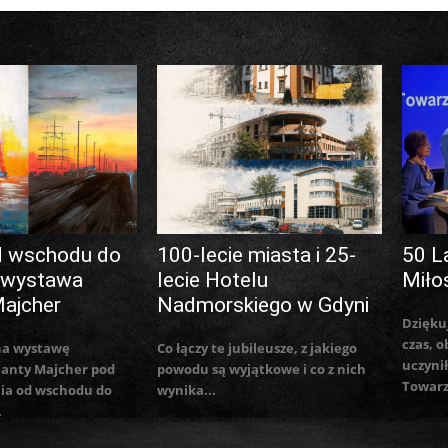
d wschodu do
100-lecie miasta i 25-
50 L
 wystawa
lecie Hotelu
Miło
Majcher
Nadmorskiego w Gdyni
Dzięku
czas, o
na wystawę
Co łączy te jubileusze, z jakiego
uczynił
lanty Majcher pod
powodu są wyjątkowe i co z nich
Towarz
ia od wschodu do
wynika...
.