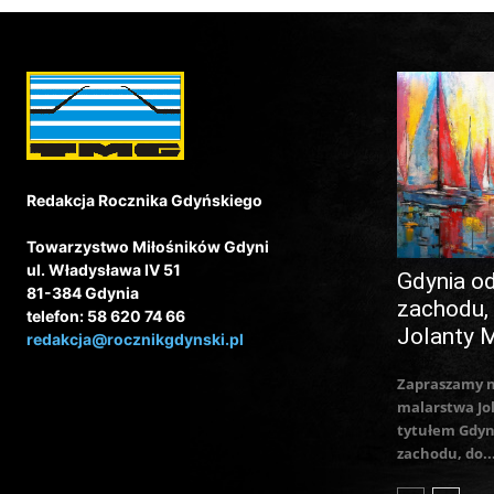
Redakcja Rocznika Gdyńskiego
Towarzystwo Miłośników Gdyni
ul. Władysława IV 51
Gdynia o
81-384 Gdynia
zachodu,
telefon: 58 620 74 66
Jolanty 
redakcja@rocznikgdynski.pl
Zapraszamy 
malarstwa Jo
tytułem Gdyn
zachodu, do..