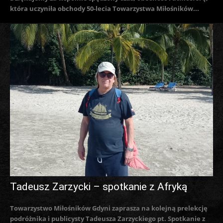
która uczyniła obchody 50-lecia Towarzystwa Miłośników...
Tadeusz Zarzycki – spotkanie z Afryką
Towarzystwo Miłośników Gdyni zaprasza na kolejną prelekcję
podróżnika i publicysty Tadeusza Zarzyckiego pt. Spotkanie z