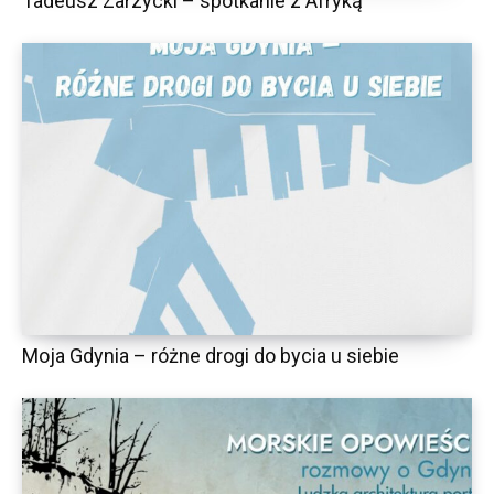
Tadeusz Zarzycki – spotkanie z Afryką
Moja Gdynia – różne drogi do bycia u siebie