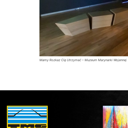
Mamy Rozkaz Cię Utrzymać – Muzeum Marynarki Wojennej