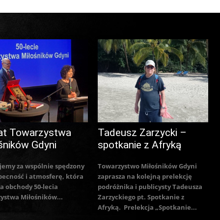
at Towarzystwa
Tadeusz Zarzycki –
śników Gdyni
spotkanie z Afryką
jemy za wspólnie spędzony
Towarzystwo Miłośników Gdyni
becność i atmosferę, która
zaprasza na kolejną prelekcję
a obchody 50-lecia
podróżnika i publicysty Tadeusza
ystwa Miłośników...
Zarzyckiego pt. Spotkanie z
Afryką. Prelekcja „Spotkanie...