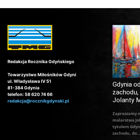
Redakcja Rocznika Gdyńskiego
Towarzystwo Miłośników Gdyni
ul. Władysława IV 51
Gdynia o
81-384 Gdynia
zachodu,
telefon: 58 620 74 66
Jolanty 
redakcja@rocznikgdynski.pl
Zapraszamy 
malarstwa Jo
tytułem Gdyn
zachodu, do..