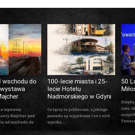
d wschodu do
100-lecie miasta i 25-
50 L
 wystawa
lecie Hotelu
Miło
Majcher
Nadmorskiego w Gdyni
Dzięku
czas, o
na wystawę
Co łączy te jubileusze, z jakiego
uczynił
lanty Majcher pod
powodu są wyjątkowe i co z nich
Towarz
ia od wschodu do
wynika...
.