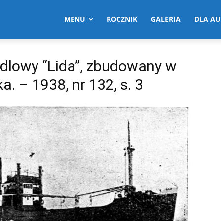
MENU
ROCZNIK
GALERIA
DLA A
ndlowy “Lida”, zbudowany w
a. – 1938, nr 132, s. 3