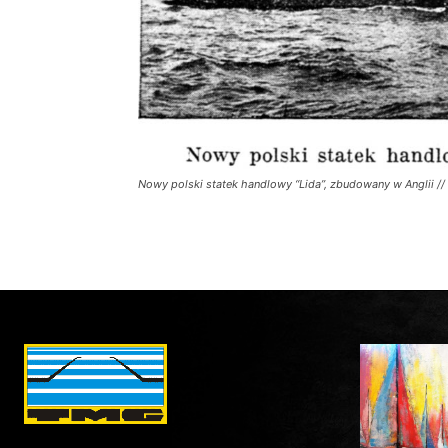
Nowy polski statek handlowy “Lida”, zbudowany w Anglii // G