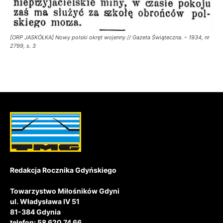
[ORP JASKÓŁKA] Nowy polski okręt wojenny // Gazeta Świąteczna. – 1934, nr
2799, s. 3
Redakcja Rocznika Gdyńskiego
Towarzystwo Miłośników Gdyni
ul. Władysława IV 51
81-384 Gdynia
telefon: 58 620 74 66