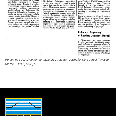
Polacy na obczyźnie solidaryzują się z Rządem Jedności Narodowej // Nasze
Morze. – 1945, nr 51, s. 1