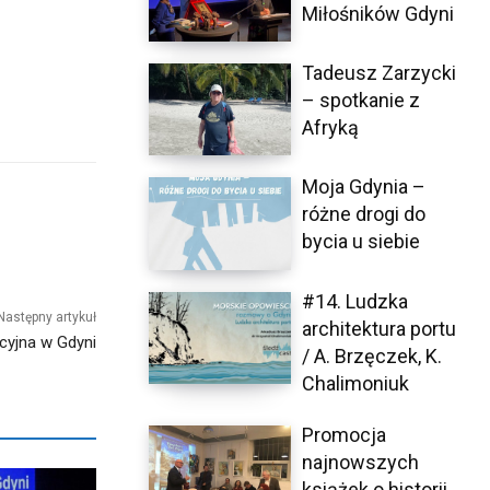
Miłośników Gdyni
Tadeusz Zarzycki
– spotkanie z
Afryką
Moja Gdynia –
różne drogi do
bycia u siebie
#14. Ludzka
Następny artykuł
architektura portu
yjna w Gdyni
/ A. Brzęczek, K.
Chalimoniuk
Promocja
najnowszych
książek o historii