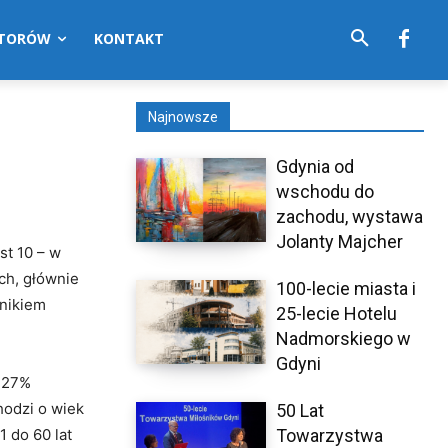
UTORÓW
KONTAKT
Najnowsze
Gdynia od
wschodu do
zachodu, wystawa
Jolanty Majcher
st 10 – w
ch, głównie
100-lecie miasta i
ynikiem
25-lecie Hotelu
Nadmorskiego w
Gdyni
o 27%
hodzi o wiek
50 Lat
 do 60 lat
Towarzystwa