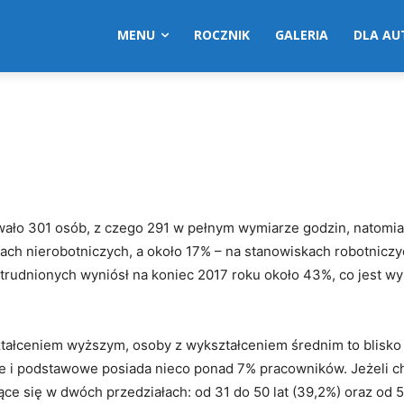
MENU
ROCZNIK
GALERIA
DLA A
wało 301 osób, z czego 291 w pełnym wymiarze godzin, natomia
ch nierobotniczych, a około 17% – na stanowiskach robotniczy
zatrudnionych wyniósł na koniec 2017 roku około 43%, co jest w
tałceniem wyższym, osoby z wykształceniem średnim to blisk
e i podstawowe posiada nieco ponad 7% pracowników. Jeżeli c
 się w dwóch przedziałach: od 31 do 50 lat (39,2%) oraz od 51