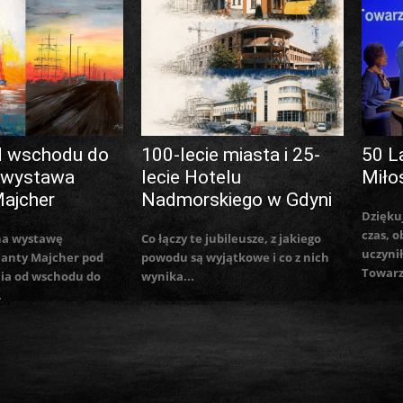
d wschodu do
100-lecie miasta i 25-
50 L
 wystawa
lecie Hotelu
Miło
Majcher
Nadmorskiego w Gdyni
Dzięku
czas, o
na wystawę
Co łączy te jubileusze, z jakiego
uczynił
lanty Majcher pod
powodu są wyjątkowe i co z nich
Towarz
ia od wschodu do
wynika...
.