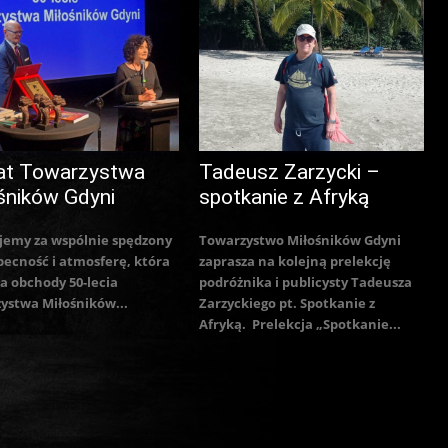
at Towarzystwa
Tadeusz Zarzycki –
śników Gdyni
spotkanie z Afryką
jemy za wspólnie spędzony
Towarzystwo Miłośników Gdyni
becność i atmosferę, która
zaprasza na kolejną prelekcję
a obchody 50-lecia
podróżnika i publicysty Tadeusza
ystwa Miłośników...
Zarzyckiego pt. Spotkanie z
Afryką. Prelekcja „Spotkanie...