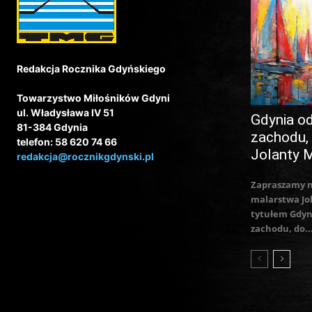
Redakcja Rocznika Gdyńskiego
Towarzystwo Miłośników Gdyni
ul. Władysława IV 51
Gdynia o
81-384 Gdynia
zachodu,
telefon: 58 620 74 66
Jolanty 
redakcja@rocznikgdynski.pl
Zapraszamy 
malarstwa Jo
tytułem Gdyn
zachodu, do..