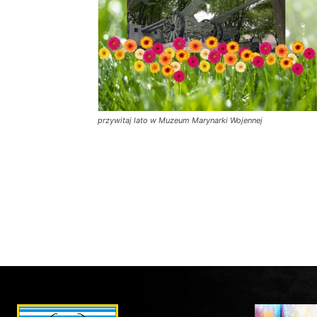
przywitaj lato w Muzeum Marynarki Wojennej