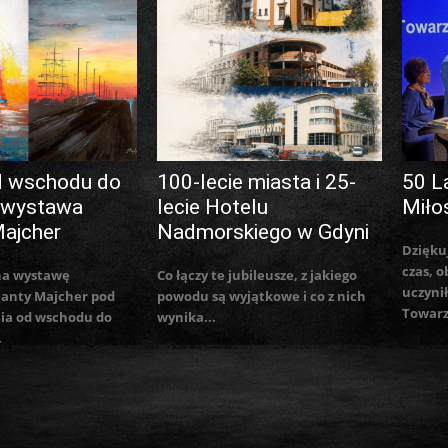
d wschodu do
100-lecie miasta i 25-
50 L
 wystawa
lecie Hotelu
Miło
Majcher
Nadmorskiego w Gdyni
Dzięku
czas, o
na wystawę
Co łączy te jubileusze, z jakiego
uczynił
lanty Majcher pod
powodu są wyjątkowe i co z nich
Towarz
ia od wschodu do
wynika...
.