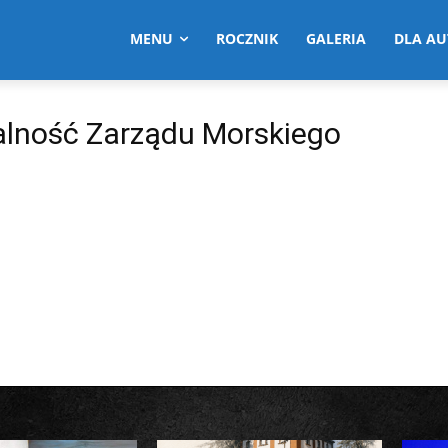
MENU
ROCZNIK
GALERIA
DLA A
alność Zarządu Morskiego