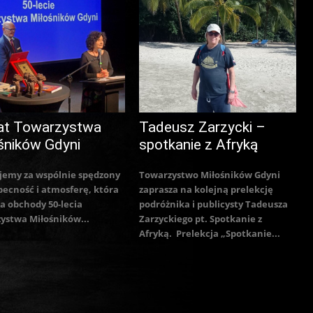
at Towarzystwa
Tadeusz Zarzycki –
śników Gdyni
spotkanie z Afryką
jemy za wspólnie spędzony
Towarzystwo Miłośników Gdyni
becność i atmosferę, która
zaprasza na kolejną prelekcję
a obchody 50-lecia
podróżnika i publicysty Tadeusza
ystwa Miłośników...
Zarzyckiego pt. Spotkanie z
Afryką. Prelekcja „Spotkanie...