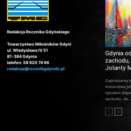
Redakcja Rocznika Gdyńskiego
Towarzystwo Miłośników Gdyni
ul. Władysława IV 51
Gdynia o
81-384 Gdynia
zachodu,
telefon: 58 620 74 66
Jolanty 
redakcja@rocznikgdynski.pl
Zapraszamy 
malarstwa Jo
tytułem Gdyn
zachodu, do..