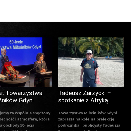
at Towarzystwa
Tadeusz Zarzycki –
śników Gdyni
spotkanie z Afryką
jemy za wspólnie spędzony
Towarzystwo Miłośników Gdyni
becność i atmosferę, która
zaprasza na kolejną prelekcję
a obchody 50-lecia
podróżnika i publicysty Tadeusza