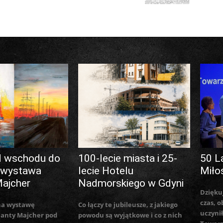
d wschodu do
100-lecie miasta i 25-
50 L
 wystawa
lecie Hotelu
Miło
Majcher
Nadmorskiego w Gdyni
Dzięku
czas, o
na wystawę
Co łączy te jubileusze, z jakiego
uczynił
lanty Majcher pod
powodu są wyjątkowe i co z nich