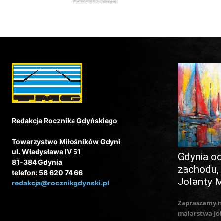
Redakcja Rocznika Gdyńskiego
Towarzystwo Miłośników Gdyni
ul. Władysława IV 51
Gdynia o
81-384 Gdynia
zachodu,
telefon: 58 620 74 66
Jolanty 
redakcja@rocznikgdynski.pl
Zapraszamy 
malarstwa Jo