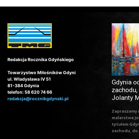
Redakcja Rocznika Gdyńskiego
Towarzystwo Miłośników Gdyni
ul. Władysława IV 51
Gdynia o
81-384 Gdynia
zachodu,
telefon: 58 620 74 66
Jolanty 
redakcja@rocznikgdynski.pl
Zapraszamy 
malarstwa Jo
tytułem Gdy
zachodu, do.