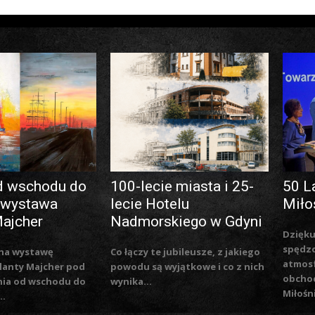
d wschodu do
100-lecie miasta i 25-
50 L
 wystawa
lecie Hotelu
Miło
Majcher
Nadmorskiego w Gdyni
Dzięku
spędzo
na wystawę
Co łączy te jubileusze, z jakiego
atmosf
lanty Majcher pod
powodu są wyjątkowe i co z nich
obchod
nia od wschodu do
wynika...
Miłośn
..