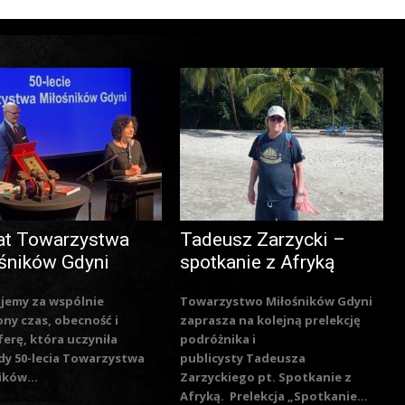
at Towarzystwa
Tadeusz Zarzycki –
śników Gdyni
spotkanie z Afryką
jemy za wspólnie
Towarzystwo Miłośników Gdyni
ny czas, obecność i
zaprasza na kolejną prelekcję
erę, która uczyniła
podróżnika i
y 50-lecia Towarzystwa
publicysty Tadeusza
ików...
Zarzyckiego pt. Spotkanie z
Afryką. Prelekcja „Spotkanie...