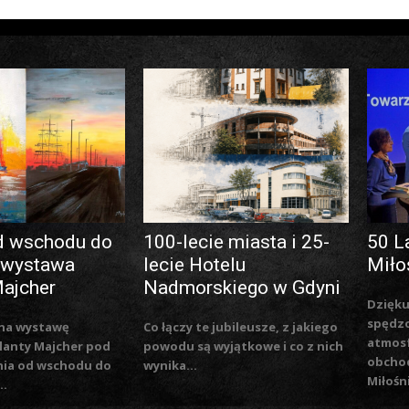
d wschodu do
100-lecie miasta i 25-
50 L
 wystawa
lecie Hotelu
Miło
Majcher
Nadmorskiego w Gdyni
Dzięku
spędzo
na wystawę
Co łączy te jubileusze, z jakiego
atmosf
lanty Majcher pod
powodu są wyjątkowe i co z nich
obchod
nia od wschodu do
wynika...
Miłośn
..