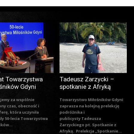
at Towarzystwa
Tadeusz Zarzycki –
śników Gdyni
spotkanie z Afryką
jemy za wspólnie
Towarzystwo Miłośników Gdyni
ny czas, obecność i
zaprasza na kolejną prelekcję
erę, która uczyniła
podróżnika i
y 50-lecia Towarzystwa
publicysty Tadeusza
ików...
Zarzyckiego pt. Spotkanie z
Afryką. Prelekcja „Spotkanie...