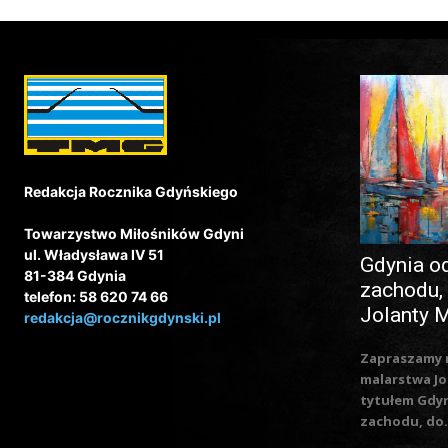
Redakcja Rocznika Gdyńskiego
Towarzystwo Miłośników Gdyni
ul. Władysława IV 51
Gdynia o
81-384 Gdynia
zachodu,
telefon: 58 620 74 66
Jolanty 
redakcja@rocznikgdynski.pl
Zapraszamy 
malarstwa Jo
tytułem Gdy
zachodu, do.