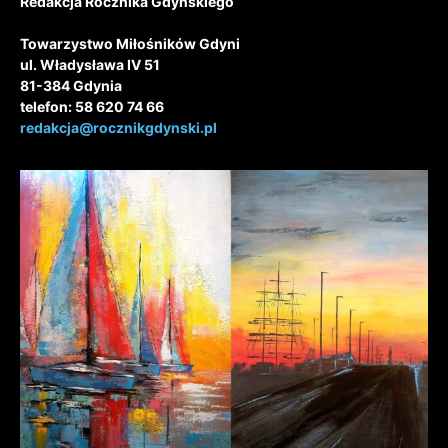
Redakcja Rocznika Gdyńskiego
Towarzystwo Miłośników Gdyni
ul. Władysława IV 51
81-384 Gdynia
telefon: 58 620 74 66
redakcja@rocznikgdynski.pl