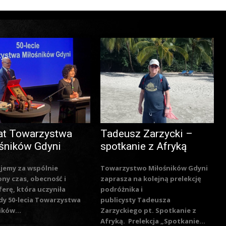
at Towarzystwa
Tadeusz Zarzycki –
śników Gdyni
spotkanie z Afryką
jemy za wspólnie
Towarzystwo Miłośników Gdyni
ny czas, obecność i
zaprasza na kolejną prelekcję
erę, która uczyniła
podróżnika i
y 50-lecia Towarzystwa
publicysty Tadeusza
ików...
Zarzyckiego pt. Spotkanie z
Afryką. Prelekcja „Spotkanie...