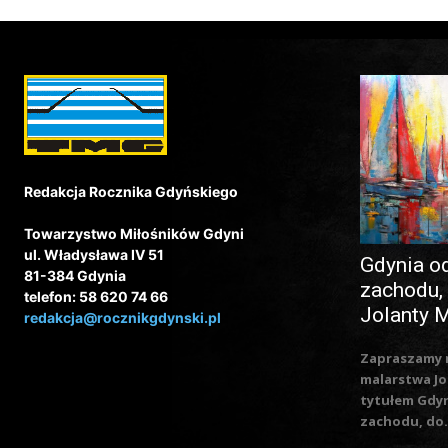
Redakcja Rocznika Gdyńskiego
Towarzystwo Miłośników Gdyni
ul. Władysława IV 51
Gdynia o
81-384 Gdynia
zachodu,
telefon: 58 620 74 66
Jolanty 
redakcja@rocznikgdynski.pl
Zapraszamy 
malarstwa Jo
tytułem Gdy
zachodu, do.