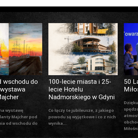
d wschodu do
100-lecie miasta i 25-
50 L
 wystawa
lecie Hotelu
Miło
Majcher
Nadmorskiego w Gdyni
Dzięku
spędzo
na wystawę
Co łączy te jubileusze, z jakiego
atmosf
lanty Majcher pod
powodu są wyjątkowe i co z nich
obchod
nia od wschodu do
wynika...
Miłośn
..