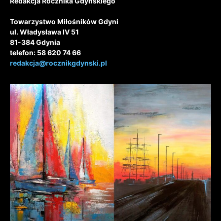
Redakcja Rocznika Gdyńskiego
Towarzystwo Miłośników Gdyni
ul. Władysława IV 51
81-384 Gdynia
telefon: 58 620 74 66
redakcja@rocznikgdynski.pl