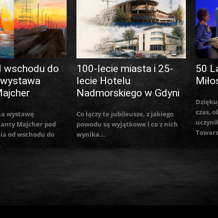
d wschodu do
100-lecie miasta i 25-
50 L
 wystawa
lecie Hotelu
Miło
Majcher
Nadmorskiego w Gdyni
Dzięku
czas, o
na wystawę
Co łączy te jubileusze, z jakiego
uczynił
lanty Majcher pod
powodu są wyjątkowe i co z nich
Towarz
ia od wschodu do
wynika...
.