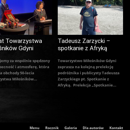
at Towarzystwa
Tadeusz Zarzycki –
śników Gdyni
spotkanie z Afryką
jemy za wspólnie spędzony
Towarzystwo Miłośników Gdyni
becność i atmosferę, która
zaprasza na kolejną prelekcję
a obchody 50-lecia
podróżnika i publicysty Tadeusza
ystwa Miłośników...
Zarzyckiego pt. Spotkanie z
Afryką. Prelekcja „Spotkanie...
Menu
Rocznik
Galeria
Dla autorów
Kontakt