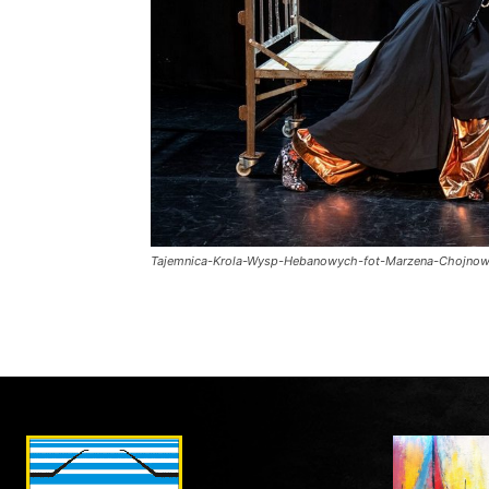
Tajemnica-Krola-Wysp-Hebanowych-fot-Marzena-Chojno