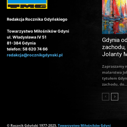
Redakcja Rocznika Gdyńskiego
Towarzystwo Miłośników Gdyni
ul. Władysława IV 51
Gdynia o
81-384 Gdynia
zachodu,
telefon: 58 620 74 66
Jolanty 
redakcja@rocznikgdynski.pl
Zapraszamy 
malarstwa Jo
tytułem Gdyn
zachodu, do..
© Rocznik Gdyński 1977-2025,
Towarzystwo Miłośników Gdyni