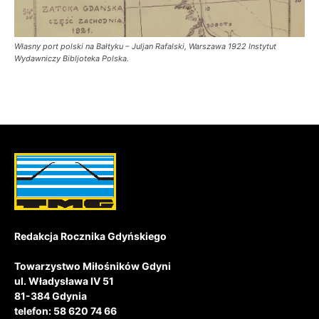
Własny port polski na Bałtyku – Juljan Rafalski, Warszawa 1922 Instytut
Wydawniczy Bibljoteka Polska.
Redakcja Rocznika Gdyńskiego
Towarzystwo Miłośników Gdyni
ul. Władysława IV 51
81-384 Gdynia
telefon: 58 620 74 66