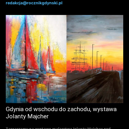
redakcja@rocznikgdynski.pl
Gdynia od wschodu do zachodu, wystawa
Jolanty Majcher
Zapraszamy na wystawę malarstwa Jolanty Majcher pod