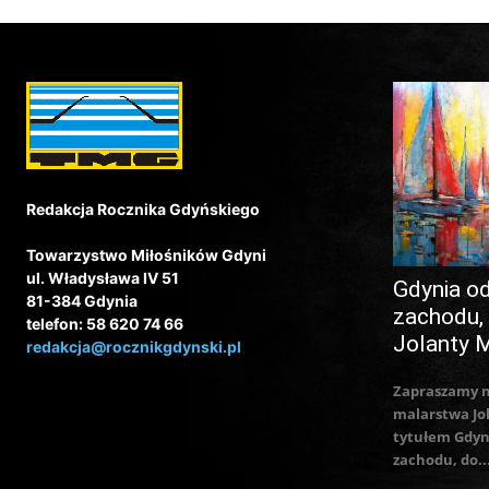
Redakcja Rocznika Gdyńskiego
Towarzystwo Miłośników Gdyni
ul. Władysława IV 51
Gdynia o
81-384 Gdynia
zachodu,
telefon: 58 620 74 66
Jolanty 
redakcja@rocznikgdynski.pl
Zapraszamy 
malarstwa Jo
tytułem Gdyn
zachodu, do..