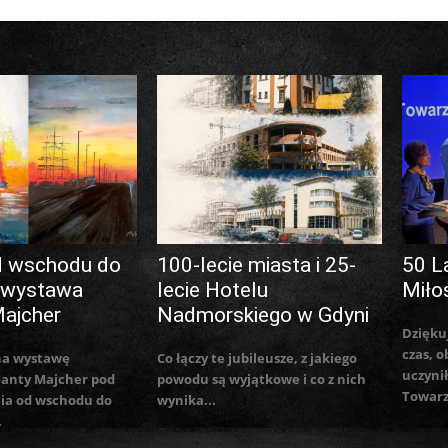
d wschodu do
100-lecie miasta i 25-
50 L
 wystawa
lecie Hotelu
Miło
Majcher
Nadmorskiego w Gdyni
Dzięku
czas, o
na wystawę
Co łączy te jubileusze, z jakiego
uczynił
lanty Majcher pod
powodu są wyjątkowe i co z nich
Towarz
ia od wschodu do
wynika...
.