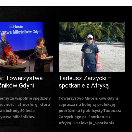
at Towarzystwa
Tadeusz Zarzycki –
śników Gdyni
spotkanie z Afryką
jemy za wspólnie spędzony
Towarzystwo Miłośników Gdyni
becność i atmosferę, która
zaprasza na kolejną prelekcję
a obchody 50-lecia
podróżnika i publicysty Tadeusza
ystwa Miłośników...
Zarzyckiego pt. Spotkanie z
Afryką. Prelekcja „Spotkanie...