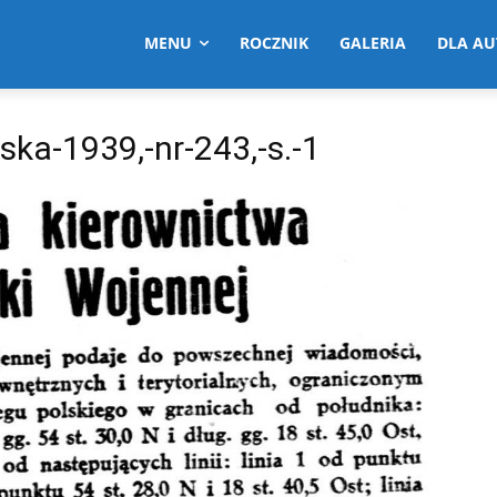
MENU
ROCZNIK
GALERIA
DLA A
ka-1939,-nr-243,-s.-1