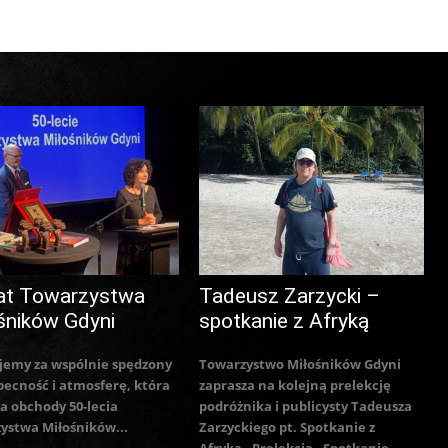
at Towarzystwa
Tadeusz Zarzycki –
śników Gdyni
spotkanie z Afryką
jemy za wspólnie spędzony
Towarzystwo Miłośników Gdyni
becność i atmosferę, która
zaprasza na kolejną prelekcję
a obchody 50-lecia
podróżnika i publicysty Tadeusza
ystwa Miłośników...
Zarzyckiego pt. Spotkanie z