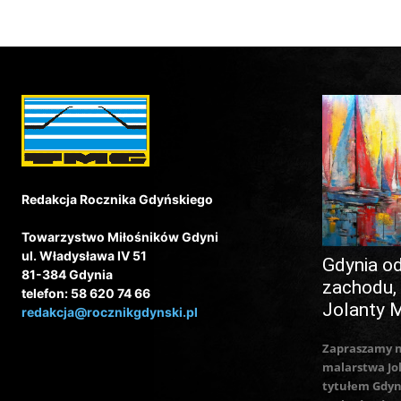
Redakcja Rocznika Gdyńskiego
Towarzystwo Miłośników Gdyni
ul. Władysława IV 51
Gdynia o
81-384 Gdynia
zachodu,
telefon: 58 620 74 66
Jolanty 
redakcja@rocznikgdynski.pl
Zapraszamy 
malarstwa Jo
tytułem Gdyn