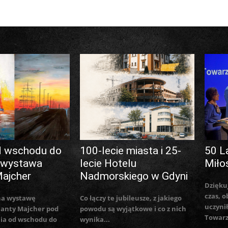
d wschodu do
100-lecie miasta i 25-
50 L
 wystawa
lecie Hotelu
Miło
Majcher
Nadmorskiego w Gdyni
Dzięku
czas, o
na wystawę
Co łączy te jubileusze, z jakiego
uczynił
lanty Majcher pod
powodu są wyjątkowe i co z nich
Towarz
ia od wschodu do
wynika...