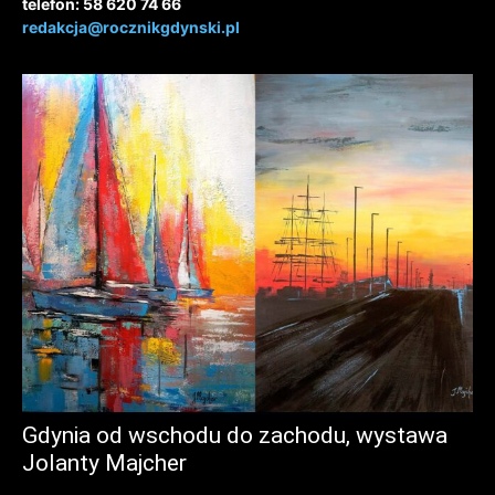
telefon: 58 620 74 66
redakcja@rocznikgdynski.pl
Gdynia od wschodu do zachodu, wystawa
Jolanty Majcher