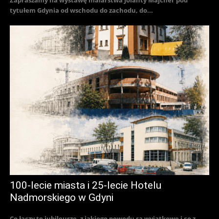
Zapraszamy na wystawę malarstwa Jolanty Majcher pod
tytułem Gdynia od wschodu do zachodu, do...
100-lecie miasta i 25-lecie Hotelu
Nadmorskiego w Gdyni
Co łączy te jubileusze, z jakiego powodu są wyjątkowe i co z