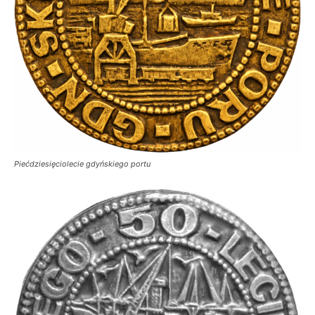
Piećdziesięciolecie gdyńskiego portu