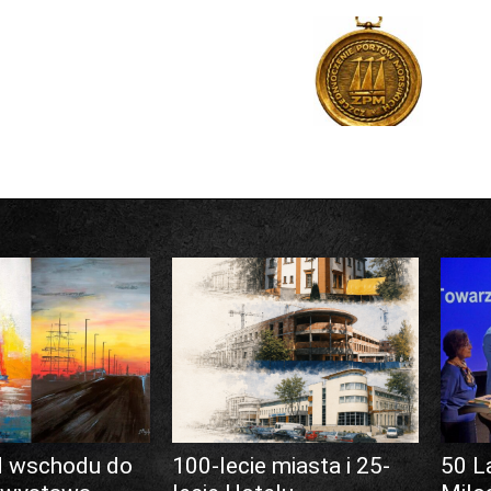
d wschodu do
100-lecie miasta i 25-
50 L