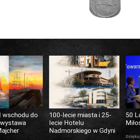
d wschodu do
100-lecie miasta i 25-
50 L
 wystawa
lecie Hotelu
Miło
Majcher
Nadmorskiego w Gdyni
Dzięku