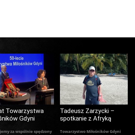
at Towarzystwa
Tadeusz Zarzycki –
śników Gdyni
spotkanie z Afryką
jemy za wspólnie spędzony
Towarzystwo Miłośników Gdyni