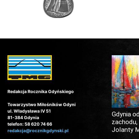
Redakcja Rocznika Gdyńskiego
Towarzystwo Miłośników Gdyni
ul. Władysława IV 51
Gdynia o
81-384 Gdynia
zachodu,
telefon: 58 620 74 66
Jolanty 
redakcja@rocznikgdynski.pl