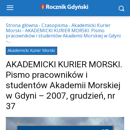
Strona główna
Czasopisma
Akademicki Kurier
Morski
AKADEMICKI KURIER MORSKI. Pismo
pracowników i studentów Akademii Morskiej w Gdyni
–...
Akademicki Kurier Morski
AKADEMICKI KURIER MORSKI.
Pismo pracowników i
studentów Akademii Morskiej
w Gdyni – 2007, grudzień, nr
37