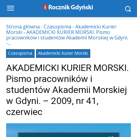
Strona główna
Czasopisma
Akademicki Kurier
Morski
AKADEMICKI KURIER MORSKI. Pismo
pracowników i studentów Akademii Morskiej w Gdyni.
-...
Czasopisma
Akademicki Kurier Morski
AKADEMICKI KURIER MORSKI.
Pismo pracowników i
studentów Akademii Morskiej
w Gdyni. – 2009, nr 41,
czerwiec