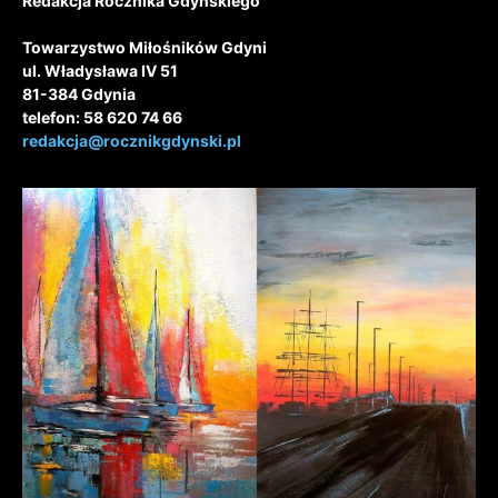
Redakcja Rocznika Gdyńskiego
Towarzystwo Miłośników Gdyni
ul. Władysława IV 51
81-384 Gdynia
telefon: 58 620 74 66
redakcja@rocznikgdynski.pl