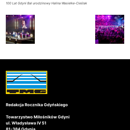
100 Lat Gdyni Bal urodzinowy Halina Wasielke-Cieślak
Redakcja Rocznika Gdyńskiego
Towarzystwo Miłośników Gdyni
ul. Władysława IV 51
81-384 Gdynia