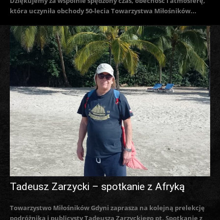
Dziękujemy za wspólnie spędzony czas, obecność i atmosferę,
która uczyniła obchody 50-lecia Towarzystwa Miłośników...
Tadeusz Zarzycki – spotkanie z Afryką
Towarzystwo Miłośników Gdyni zaprasza na kolejną prelekcję
podróżnika i publicysty Tadeusza Zarzyckiego pt. Spotkanie z