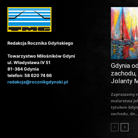
Redakcja Rocznika Gdyńskiego
Towarzystwo Miłośników Gdyni
ul. Władysława IV 51
Gdynia o
81-384 Gdynia
zachodu,
telefon: 58 620 74 66
Jolanty 
redakcja@rocznikgdynski.pl
Zapraszamy 
malarstwa Jo
tytułem Gdyn
zachodu, do..