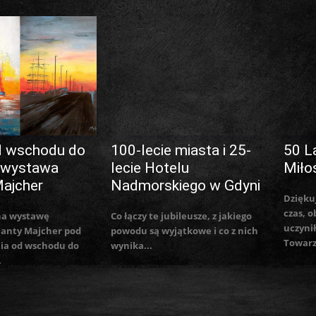
d wschodu do
100-lecie miasta i 25-
50 L
 wystawa
lecie Hotelu
Miło
Majcher
Nadmorskiego w Gdyni
Dzięku
czas, o
na wystawę
Co łączy te jubileusze, z jakiego
uczynił
lanty Majcher pod
powodu są wyjątkowe i co z nich
Towarz
ia od wschodu do
wynika...
.