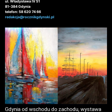
ul. Władysława IV 51
81-384 Gdynia
telefon: 58 620 74 66
redakcja@rocznikgdynski.pl
Gdynia od wschodu do zachodu, wystawa