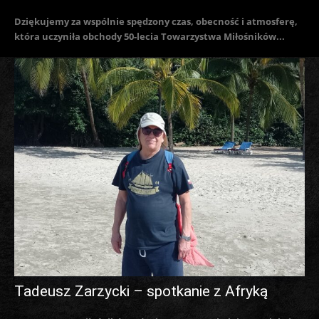
Dziękujemy za wspólnie spędzony czas, obecność i atmosferę,
która uczyniła obchody 50-lecia Towarzystwa Miłośników...
Tadeusz Zarzycki – spotkanie z Afryką