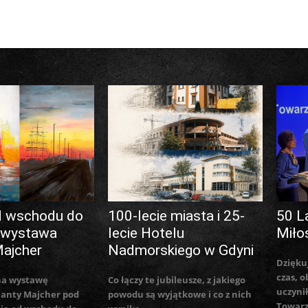
d wschodu do
100-lecie miasta i 25-
50 L
 wystawa
lecie Hotelu
Miło
Majcher
Nadmorskiego w Gdyni
Dzięku
czas, o
na wystawę
Co łączy te jubileusze, z jakiego
uczynił
lanty Majcher pod
powodu są wyjątkowe i co z nich
Towarz