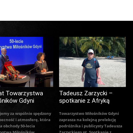
at Towarzystwa
Tadeusz Zarzycki –
śników Gdyni
spotkanie z Afryką
jemy za wspólnie spędzony
Towarzystwo Miłośników Gdyni
becność i atmosferę, która
zaprasza na kolejną prelekcję
a obchody 50-lecia
podróżnika i publicysty Tadeusza
ystwa Miłośników...
Zarzyckiego pt. Spotkanie z