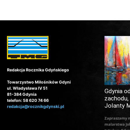
Redakcja Rocznika Gdyńskiego
Towarzystwo Miłośników Gdyni
ul. Władysława IV 51
Gdynia o
81-384 Gdynia
zachodu,
telefon: 58 620 74 66
Jolanty 
redakcja@rocznikgdynski.pl
Zapraszamy 
malarstwa Jo